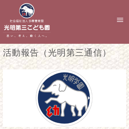
N
a
v
i
g
a
t
活動報告（光明第三通信）
i
o
n