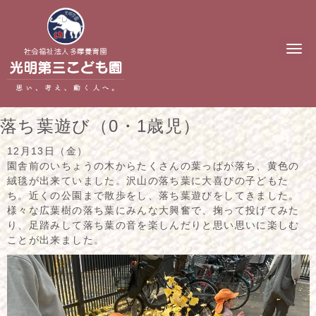
N
a
v
i
g
a
t
落ち葉遊び（0・1歳児）
i
o
n
12月13日（金）
園舎前のいちょうの木からたくさんの葉っぱが落ち、黄色の
絨毯が出来ていました。沢山の落ち葉に大喜びの子どもた
ち。近くの公園まで散歩をし、落ち葉遊びをしてきました。
様々な広葉樹の落ち葉にみんな大興奮で、掬って投げてみた
り、足踏みして落ち葉の音を楽しんだりと思い思いに楽しむ
ことが出来ました。