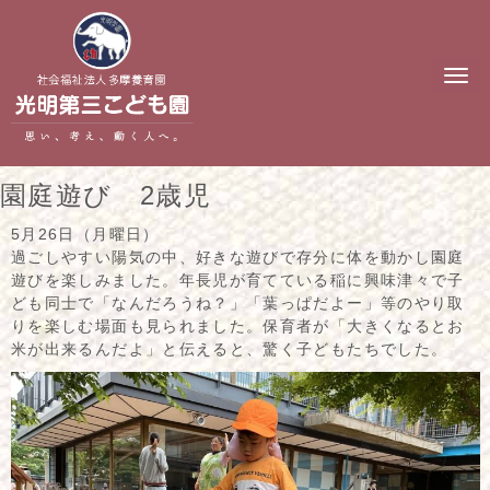
N
a
v
i
g
a
t
園庭遊び 2歳児
i
o
n
5月26日（月曜日）
過ごしやすい陽気の中、好きな遊びで存分に体を動かし園庭
遊びを楽しみました。年長児が育てている稲に興味津々で子
ども同士で「なんだろうね？」「葉っぱだよー」等のやり取
りを楽しむ場面も見られました。保育者が「大きくなるとお
米が出来るんだよ」と伝えると、驚く子どもたちでした。