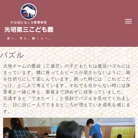
N
a
v
i
g
a
t
パズル
i
o
n
大地チームの愛組（三歳児）の子どもたちは最近パズルには
まっています。隣に座ってもピースが混ざらないように、箱
を仕切りにして楽しんでいます。困った時には「これどこだ
っけ」と二人で考えています。それでも分からない時には保
育者と一緒に考え、最後まで諦めずに頑張っていました。
完成すると「できたー！」と笑顔でパズルを見せてくれまし
た。日に日に一人でできるところが増えていき成長を感じま
す。