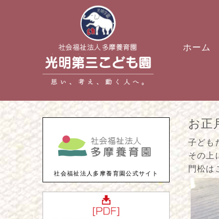
ホーム
お正
子ども
その上
門松は
社会福祉法人多摩養育園公式サイト