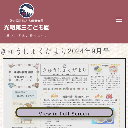
N
a
v
i
g
a
t
きゅうしょくだより2024年9月号
i
o
n
View in Full Screen