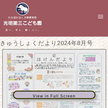
N
a
v
i
g
a
t
きゅうしょくだより2024年8月号
i
o
n
View in Full Screen