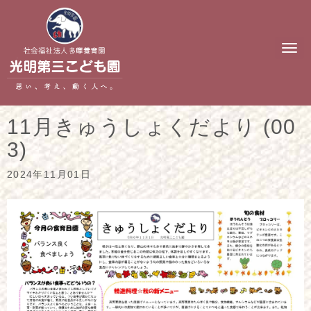
N
a
v
i
g
a
t
11月きゅうしょくだより (00
i
o
3)
n
2024年11月01日