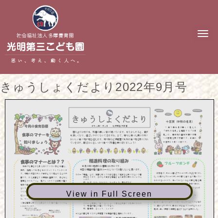
N
a
v
i
g
a
t
きゅうしょくだより2022年9月号
i
o
n
View in Full Screen