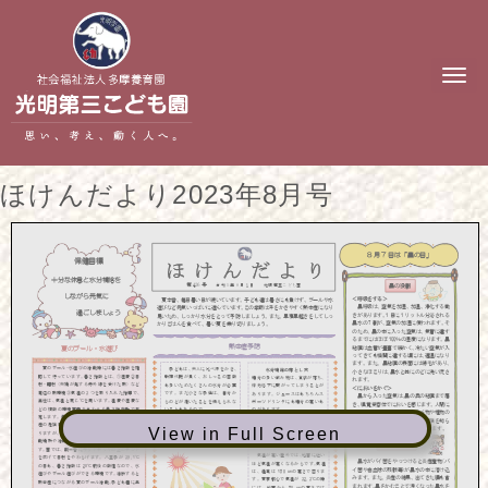
N
a
v
i
g
a
t
ほけんだより2023年8月号
i
o
n
View in Full Screen