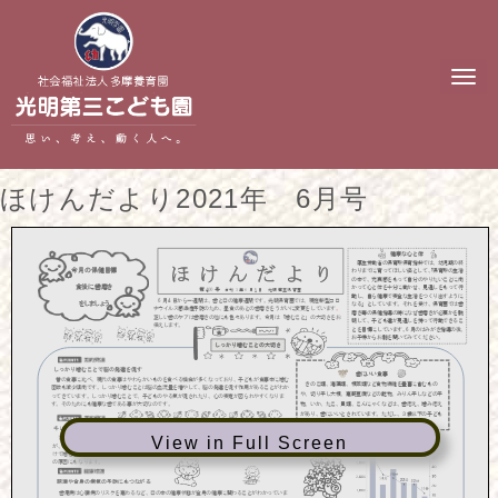
N
a
v
i
g
a
t
ほけんだより2021年 6月号
i
o
n
View in Full Screen