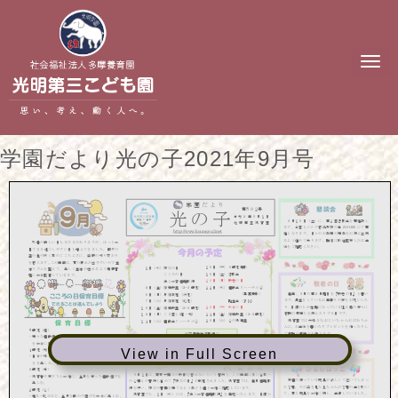
N
a
v
i
g
a
t
学園だより光の子2021年9月号
i
o
n
View in Full Screen