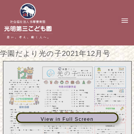
N
a
v
i
g
a
t
学園だより光の子2021年12月号
i
o
n
View in Full Screen