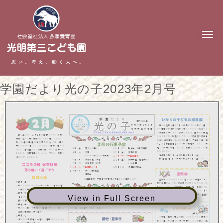
N
a
v
i
g
a
t
学園だより光の子2023年2月号
i
o
n
View in Full Screen