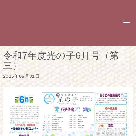
N
a
v
i
g
a
t
令和7年度光の子6月号（第
i
o
三）
n
2025年05月31日