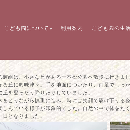
こども園について
利用案内
こども園の生
の輝組は、小さな丘がある一本松公園へ散歩に行きま
がる丘に興味津々。手を地面についたり、両足でしっ
に丘を登ったり降りたりしていました。
スをとりながら慎重に進み、時には笑顔で駆け下りる
楽しんでいる様子が印象的でした。自然の中で体をた
一日となりました。