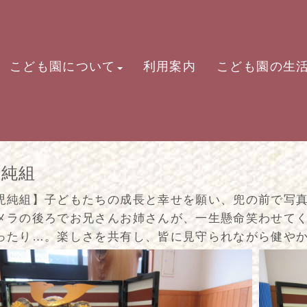
こども園について
利用案内
こども園の生
児純組
児純組】子どもたちの成長と幸せを願い、兜の前で写
メラの後ろでお兄さんお姉さんが、一生懸命笑わせて
ったり…。楽しさを共有し、皆に見守られながら健やか