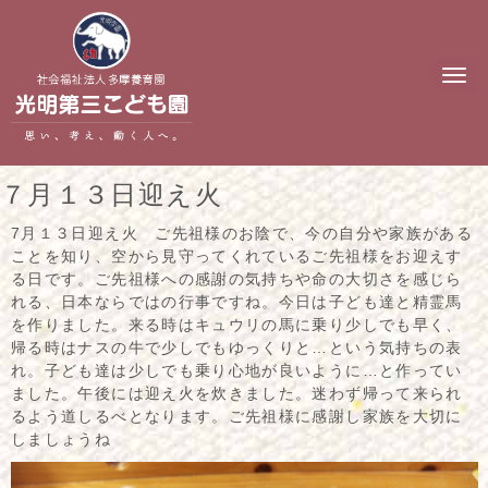
N
a
v
i
g
a
t
７月１３日迎え火
i
o
n
7月１３日迎え火 ご先祖様のお陰で、今の自分や家族がある
ことを知り、空から見守ってくれているご先祖様をお迎えす
る日です。ご先祖様への感謝の気持ちや命の大切さを感じら
れる、日本ならではの行事ですね。今日は子ども達と精霊馬
を作りました。来る時はキュウリの馬に乗り少しでも早く、
帰る時はナスの牛で少しでもゆっくりと…という気持ちの表
れ。子ども達は少しでも乗り心地が良いように…と作ってい
ました。午後には迎え火を炊きました。迷わず帰って来られ
るよう道しるべとなります。ご先祖様に感謝し家族を大切に
しましょうね