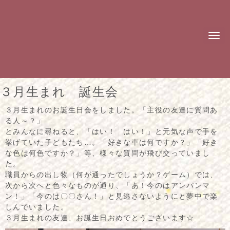
N
a
v
i
g
a
t
３月生まれ 誕生会
i
o
n
３月生まれのお誕生日会をしました。「主役の友達に質問あ
る人～？」
とみんなに尋ねると、「はい！ はい！」と元気な声で手を
挙げていた子どもたち…。「好きな車は何ですか？」「好き
な色は何色ですか？」等、様々な質問が飛び交っていまし
た。
職員からの出し物（何が通ったでしょうか？ゲーム）では、
次から次へと色々なものが通り、「あ！今のはアンパンマ
ン！」「今のは〇〇さん！」と見逃さないようにと夢中で楽
しんでいました。
３月生まれの友達、お誕生日おめでとうございます☆