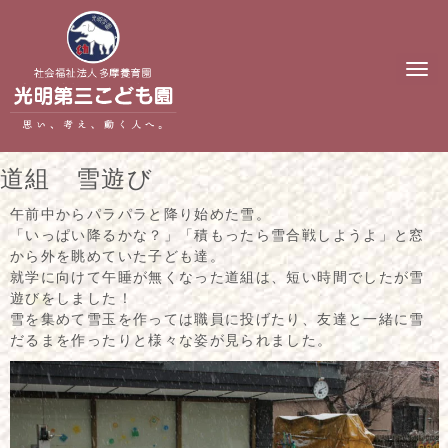
N
a
v
i
g
a
t
道組 雪遊び
i
o
n
午前中からパラパラと降り始めた雪。
「いっぱい降るかな？」「積もったら雪合戦しようよ」と窓
から外を眺めていた子ども達。
就学に向けて午睡が無くなった道組は、短い時間でしたが雪
遊びをしました！
雪を集めて雪玉を作っては職員に投げたり、友達と一緒に雪
だるまを作ったりと様々な姿が見られました。