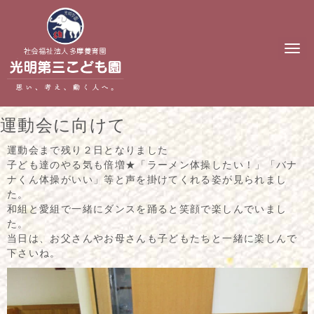
N
a
v
i
g
a
t
運動会に向けて
i
o
n
運動会まで残り２日となりました
子ども達のやる気も倍増★「ラーメン体操したい！」「バナ
ナくん体操がいい」等と声を掛けてくれる姿が見られまし
た。
和組と愛組で一緒にダンスを踊ると笑顔で楽しんでいまし
た。
当日は、お父さんやお母さんも子どもたちと一緒に楽しんで
下さいね。