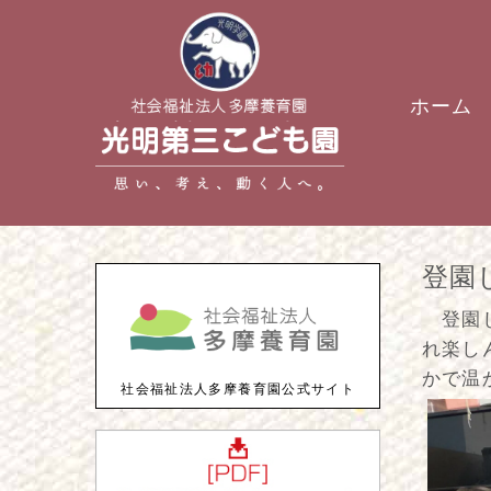
ホーム
登園
登園し
れ楽し
かで温
社会福祉法人多摩養育園公式サイト