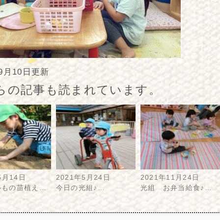
年9月10日更新
らの記事も読まれています。
5月14日
2021年5月24日
2021年11月24日
いもの苗植え…
今日の光組♪…
光組 お弁当給食♪…