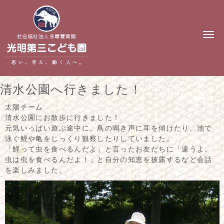
N
a
v
i
g
a
t
清水公園へ行きました！
i
o
n
太陽チーム
清水公園にお散歩に行きました！
元気いっぱい遊ぶ途中に、鳥の鳴き声に耳を傾けたり、池で
泳ぐ鯉や亀をじっくり観察したりしていました。
「鯉って虫を食べるんだよ」と言ったお友だちに「違うよ。
虫は虫を食べるんだよ！」と自分の知恵を披露するなど会話
を楽しみました。