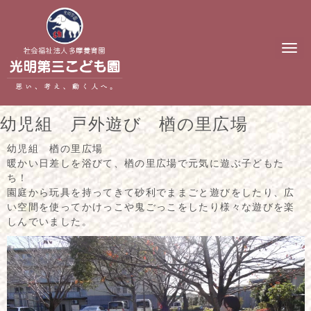
N
a
v
i
g
a
t
幼児組 戸外遊び 楢の里広場
i
o
n
幼児組 楢の里広場
暖かい日差しを浴びて、楢の里広場で元気に遊ぶ子どもた
ち！
園庭から玩具を持ってきて砂利でままごと遊びをしたり、広
い空間を使ってかけっこや鬼ごっこをしたり様々な遊びを楽
しんでいました。