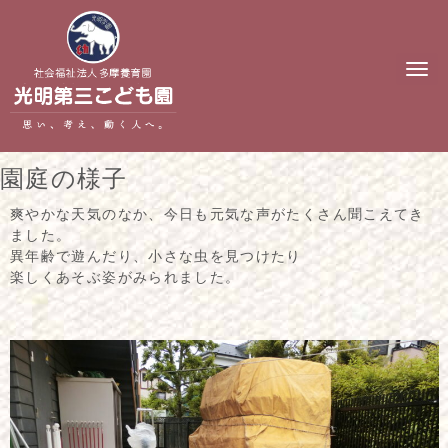
N
a
v
i
g
a
t
園庭の様子
i
o
n
爽やかな天気のなか、今日も元気な声がたくさん聞こえてき
ました。
異年齢で遊んだり、小さな虫を見つけたり
楽しくあそぶ姿がみられました。