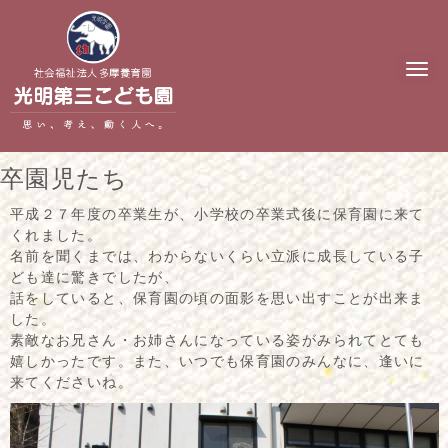
N
a
v
i
g
a
t
卒園児たち
i
o
n
平成２７年度の卒業生が、小学校の卒業式後に保育園に来て
くれました。
名前を聞くまでは、わからないくらい立派に成長している子
ども達に驚きでしたが、
話をしていると、保育園の頃の面影を思い出すことが出来ま
した。
素敵なお兄さん・お姉さんになっている姿がみられてとても
嬉しかったです。また、いつでも保育園のみんなに、逢いに
来てくださいね。