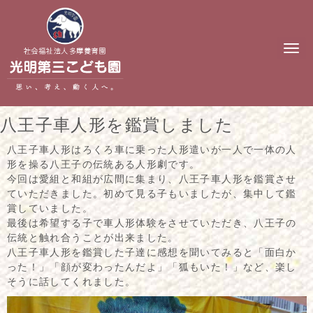
N
a
v
i
g
a
t
八王子車人形を鑑賞しました
i
o
n
八王子車人形はろくろ車に乗った人形遣いが一人で一体の人
形を操る八王子の伝統ある人形劇です。
今回は愛組と和組が広間に集まり、八王子車人形を鑑賞させ
ていただきました。初めて見る子もいましたが、集中して鑑
賞していました。
最後は希望する子で車人形体験をさせていただき、八王子の
伝統と触れ合うことが出来ました。
八王子車人形を鑑賞した子達に感想を聞いてみると「面白か
った！」「顔が変わったんだよ」「狐もいた！」など、楽し
そうに話してくれました。