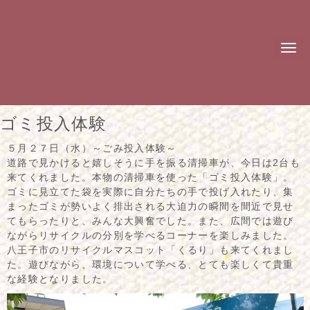
N
a
v
i
g
a
t
ゴミ投入体験
i
o
n
５月２７日（水）～ごみ投入体験～
道路で見かけると嬉しそうに手を振る清掃車が、今日は2台も
来てくれました。本物の清掃車を使った「ゴミ投入体験」。
ゴミに見立てた袋を実際に自分たちの手で投げ入れたり、集
まったゴミが勢いよく排出される大迫力の瞬間を間近で見せ
てもらったりと、みんな大興奮でした。また、広間では遊び
ながらリサイクルの分別を学べるコーナーを楽しみました。
八王子市のリサイクルマスコット「くるり」も来てくれまし
た。遊びながら、環境について学べる、とても楽しくて貴重
な経験となりました。