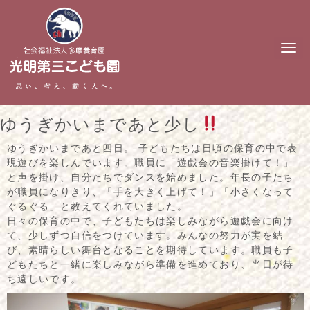
N
a
v
i
g
a
t
ゆうぎかいまであと少し
i
o
n
ゆうぎかいまであと四日。 子どもたちは日頃の保育の中で表
現遊びを楽しんでいます。職員に「遊戯会の音楽掛けて！」
と声を掛け、自分たちでダンスを始めました。年長の子たち
が職員になりきり、「手を大きく上げて！」「小さくなって
ぐるぐる」と教えてくれていました。
日々の保育の中で、子どもたちは楽しみながら遊戯会に向け
て、少しずつ自信をつけています。みんなの努力が実を結
び、素晴らしい舞台となることを期待しています。職員も子
どもたちと一緒に楽しみながら準備を進めており、当日が待
ち遠しいです。