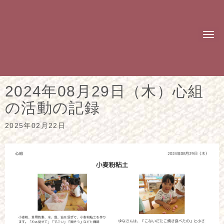
N
a
v
i
g
a
t
2024年08月29日（木）心組
i
o
の活動の記録
n
2025年02月22日