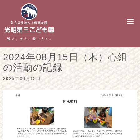
N
a
v
i
g
a
t
2024年08月15日（木）心組
i
o
の活動の記録
n
2025年03月13日