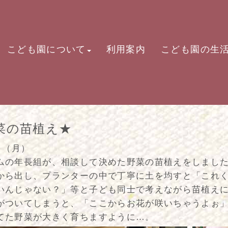
こども園について
利用案内
こども園の生
菜の苗植え★
日（月）
ムの年長組が、相談して決めた野菜の苗植えをしまし
から出し、プランターの中で丁寧に土を均すと「これ
いんじゃない？」等と子ども同士で考えながら苗植え
がついてしまうと、「ここからお花が咲いちゃうよぉ
てた野菜が大きく育ちますように…。