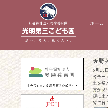
ホーム
★野
5月13
各チー
土を袋
社会福祉法人多摩養育園公式サイト
方が良
顔に土
皆で育