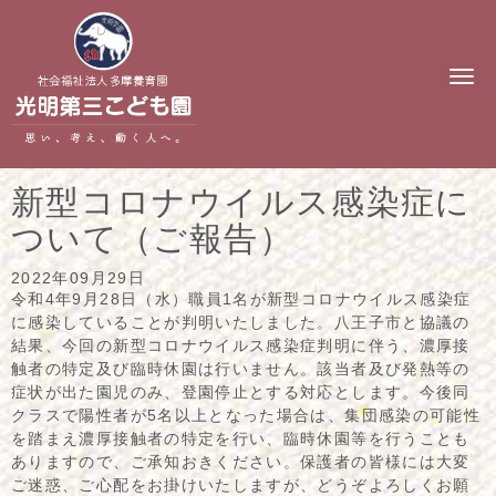
N
a
v
i
g
a
t
新型コロナウイルス感染症に
i
o
ついて（ご報告）
n
2022年09月29日
令和4年9月28日（水）職員1名が新型コロナウイルス感染症
に感染していることが判明いたしました。八王子市と協議の
結果、今回の新型コロナウイルス感染症判明に伴う、濃厚接
触者の特定及び臨時休園は行いません。該当者及び発熱等の
症状が出た園児のみ、登園停止とする対応とします。今後同
クラスで陽性者が5名以上となった場合は、集団感染の可能性
を踏まえ濃厚接触者の特定を行い、臨時休園等を行うことも
ありますので、ご承知おきください。保護者の皆様には大変
ご迷惑、ご心配をお掛けいたしますが、どうぞよろしくお願