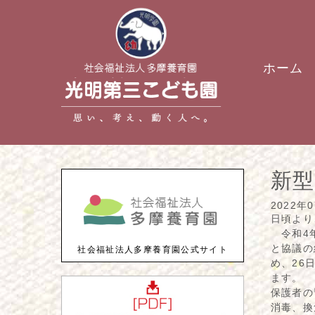
ホーム
新
2022年
日頃より
令和4年
と協議の
社会福祉法人多摩養育園公式サイト
め、26
ます。
保護者の
消毒、換