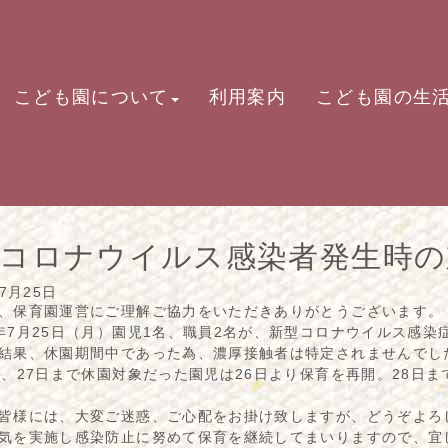
こども園について
利用案内
こども園の生
型コロナウイルス感染者発生時の
07月25日
、保育園運営にご理解ご協力をいただきありがとうございます。
7月25日（月）園児1名、職員2名が、新型コロナウイルス感染
結果、休園期間中であった為、濃厚接触者は特定されませんでし
日、27日まで休園対象だった園児は26日より保育を再開。28日
皆様には、大変ご迷惑、ご心配をお掛け致しますが、どうぞよろ
気を実施し感染防止に努めて保育を継続してまいりますので、宜