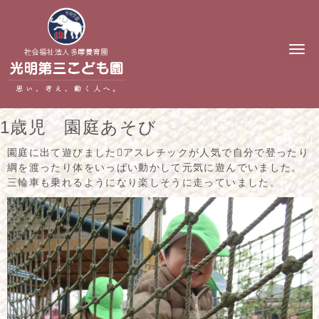
N
a
v
i
g
a
t
1歳児 園庭あそび
i
o
n
園庭に出て遊びましたアスレチックが人気で自分で登ったり
綱を渡ったり体をいっぱい動かして元気に遊んでいました。
三輪車も乗れるようになり楽しそうに走っていました。