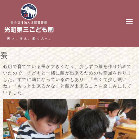
N
a
v
i
g
a
t
蚕
i
o
n
心組で育てている蚕が大きくなり、少しずつ繭を作り始めて
いたので、子どもと一緒に繭が出来るためのお部屋を作りま
した。すでに繭になっているのもあり、「白くて少し硬い
ね」「もっと出来るかな」と繭が出来ることを楽しみにして
いました。