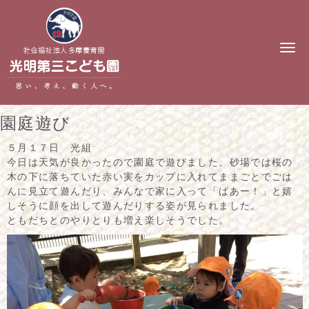
N
a
v
i
g
a
t
園庭遊び
i
o
n
５月１７日 光組
今日は天気が良かったので園庭で遊びました。砂場では桜の
木の下に落ちていた赤い実をカップに入れてままごとでごは
んに見立て遊んだり、みんなで家に入って「ばあー！」と嬉
しそうに顔を出して遊んだりする姿が見られました。
ともだちとのやりとりも増え楽しそうでした。